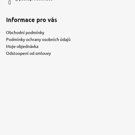
y
v
ý
Informace pro vás
p
i
Obchodní podmínky
s
Podmínky ochrany osobních údajů
u
Moje objednávka
Odstoupení od smlouvy