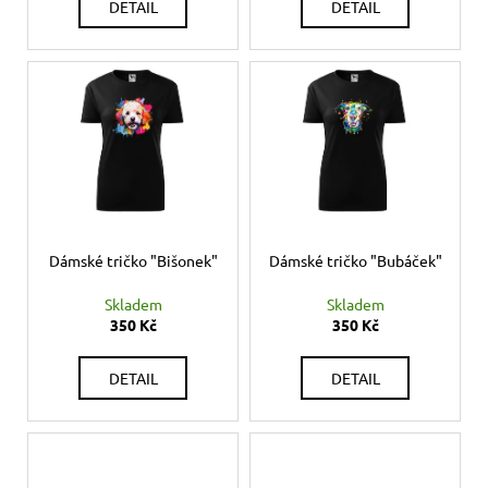
č
t
DETAIL
DETAIL
u
ů
j
e
m
e
KORÁLKOVÝ
NÁRAMEK
-
MODRÝ
Dámské tričko "Bišonek"
Dámské tričko "Bubáček"
150
Kč
Skladem
Skladem
350 Kč
350 Kč
DETAIL
DETAIL