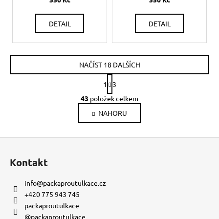
DETAIL
DETAIL
NAČÍST 18 DALŠÍCH
S
1
3
t
O
r
43
položek celkem
v
á
NAHORU
l
n
k
á
o
d
Z
v
a
á
á
c
Kontakt
n
p
í
í
p
a
info
@
packaproutulkace.cz
r
t
+420 775 943 745
v
í
packaproutulkace
k
@packaproutulkace