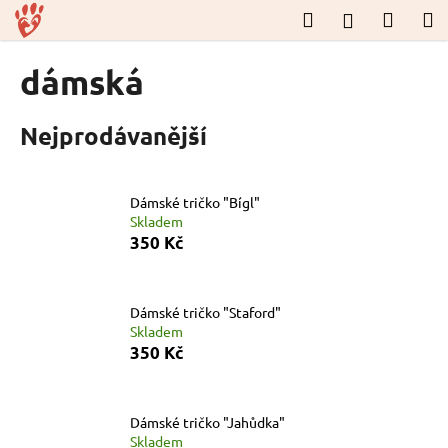
K
Přejít
Hledat
Nákup
M
Přihlášení
na
o
obsah
Zpět
Zpět
košík
š
dámská
í
C
k
Nejprodávanější
o
p
o
Dámské tričko "Bígl"
t
Skladem
ř
350 Kč
e
b
u
Dámské tričko "Staford"
Skladem
j
350 Kč
e
t
e
Dámské tričko "Jahůdka"
n
Skladem