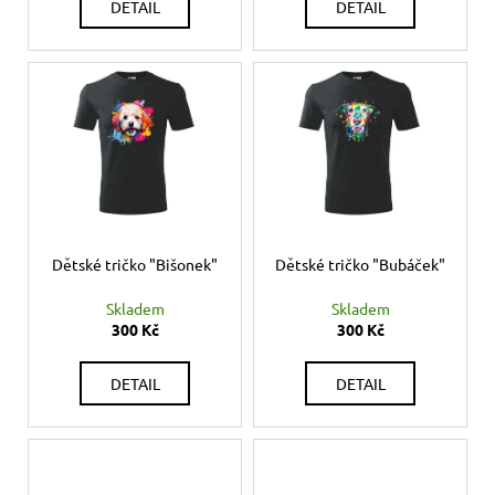
č
t
DETAIL
DETAIL
u
ů
j
e
m
e
KORÁLKOVÝ
NÁRAMEK
-
ZELENÝ
Dětské tričko "Bišonek"
Dětské tričko "Bubáček"
150
Kč
Skladem
Skladem
300 Kč
300 Kč
DETAIL
DETAIL