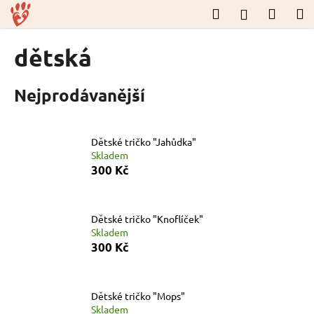
K
Přejít
Hledat
Nákup
M
Přihlášení
na
o
obsah
Zpět
Zpět
košík
š
dětská
í
C
k
Nejprodávanější
o
p
o
Dětské tričko "Jahůdka"
t
Skladem
ř
300 Kč
e
b
u
Dětské tričko "Knoflíček"
Skladem
j
300 Kč
e
t
e
Dětské tričko "Mops"
n
Skladem