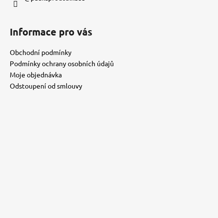
y
v
ý
Informace pro vás
p
i
Obchodní podmínky
s
Podmínky ochrany osobních údajů
u
Moje objednávka
Odstoupení od smlouvy