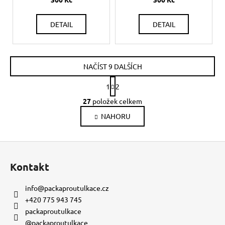
DETAIL
DETAIL
NAČÍST 9 DALŠÍCH
S
1
2
t
O
r
27
položek celkem
v
á
NAHORU
l
n
k
á
o
d
Z
v
a
á
á
c
Kontakt
n
p
í
í
p
a
info
@
packaproutulkace.cz
r
t
+420 775 943 745
v
í
packaproutulkace
k
@packaproutulkace