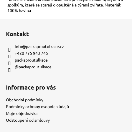
č
spolkům, které se starají o opuštěná a týraná zvířata. Materiál:
u
100% bavlna
j
e
Z
m
á
e
Kontakt
p
a
info
@
packaproutulkace.cz
KORÁLKOVÝ
t
+420 775 943 745
NÁRAMEK
í
packaproutulkace
-
TYRKYS
@packaproutulkace
150
Kč
Informace pro vás
Obchodní podmínky
Podmínky ochrany osobních údajů
Moje objednávka
Odstoupení od smlouvy