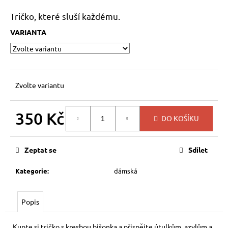
a
Tričko, které sluší každému.
j
VARIANTA
í
t
?
Zvolte variantu
350 Kč
HLEDAT
DO KOŠÍKU
Měrná
cena:
Zeptat se
Sdílet
D
Kategorie
:
dámská
o
p
o
Popis
r
u
Kupte si tričko s kresbou bišonka a přispějte útulkům, azylům a