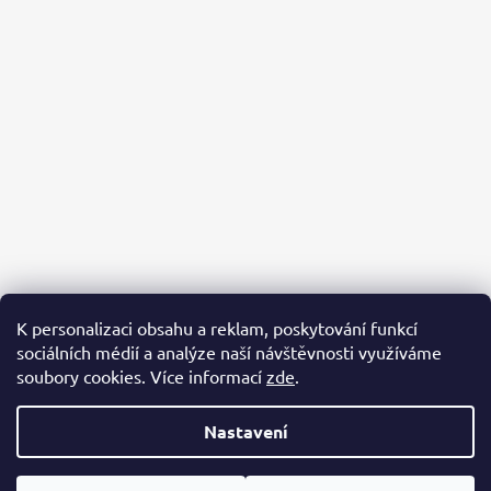
K personalizaci obsahu a reklam, poskytování funkcí
sociálních médií a analýze naší návštěvnosti využíváme
PACKA PRO ÚTULKÁČE
AZYL BUBÁČKOV
BĚŽÍME PRO ÚTULKÁČE
soubory cookies. Více informací
zde
.
Nastavení
Vytvořil Shoptet
Copyright 2026
Packa pro útulkáče
. Všechna práva vyhrazena.