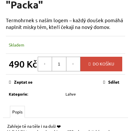
"Packa"
a
j
Termohrnek s naším logem – každý doušek pomáhá
í
naplnit misky těm, kteří čekají na nový domov.
t
?
Skladem
490 Kč
DO KOŠÍKU
HLEDAT
Měrná
cena:
Zeptat se
Sdílet
D
Kategorie
:
Lahve
o
p
o
Popis
r
u
Zahřeje tě na těle i na duši ❤️