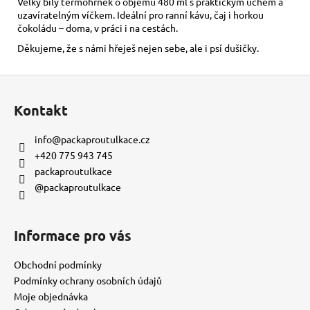
č
Velký bílý termohrnek o objemu 480 ml s praktickým uchem a
uzavíratelným víčkem. Ideální pro ranní kávu, čaj i horkou
u
čokoládu – doma, v práci i na cestách.
j
e
Děkujeme, že s námi hřeješ nejen sebe, ale i psí dušičky.
m
e
Z
á
Kontakt
p
KORÁLKOVÝ
NÁRAMEK
a
info
@
packaproutulkace.cz
-
t
ČERVENÝ
+420 775 943 745
í
packaproutulkace
150
Kč
@packaproutulkace
Informace pro vás
Obchodní podmínky
Podmínky ochrany osobních údajů
Moje objednávka