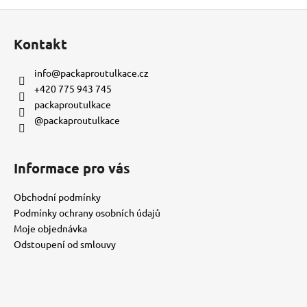
č
Z
u
j
á
Kontakt
e
p
m
a
info
@
packaproutulkace.cz
e
t
+420 775 943 745
í
packaproutulkace
KORÁLKOVÝ
@packaproutulkace
NÁRAMEK
-
MODRÝ
Informace pro vás
150
Kč
Obchodní podmínky
Podmínky ochrany osobních údajů
Moje objednávka
Odstoupení od smlouvy