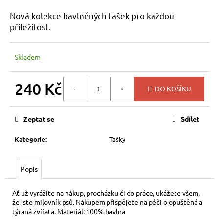
a
Nová kolekce bavlněných tašek pro každou
j
příležitost.
í
t
Skladem
?
240 Kč
DO KOŠÍKU
Měrná
cena:
HLEDAT
Zeptat se
Sdílet
Kategorie
:
Tašky
D
o
Popis
p
o
Ať už vyrážíte na nákup, procházku či do práce, ukážete všem,
r
že jste milovník psů. Nákupem přispějete na péči o opuštěná a
u
týraná zvířata. Materiál: 100% bavlna