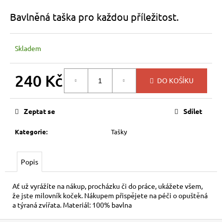
a
Bavlněná taška pro každou příležitost.
j
í
Skladem
t
?
240 Kč
DO KOŠÍKU
Měrná
cena:
Zeptat se
Sdílet
HLEDAT
Kategorie
:
Tašky
D
Popis
o
p
Ať už vyrážíte na nákup, procházku či do práce, ukážete všem,
o
že jste milovník koček. Nákupem přispějete na péči o opuštěná
r
a týraná zvířata. Materiál: 100% bavlna
u