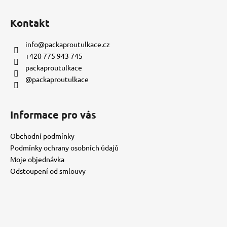
č
Z
u
á
Kontakt
j
p
e
a
info
@
packaproutulkace.cz
m
t
e
+420 775 943 745
í
packaproutulkace
@packaproutulkace
KORÁLKOVÝ
NÁRAMEK
-
ČERVENÝ
Informace pro vás
150
Kč
Obchodní podmínky
Podmínky ochrany osobních údajů
Moje objednávka
Odstoupení od smlouvy