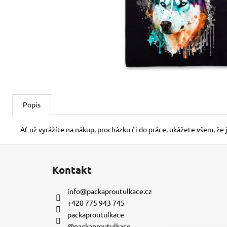
150 Kč
Popis
Ať už vyrážíte na nákup, procházku či do práce, ukážete všem, že 
Z
á
Kontakt
p
a
info
@
packaproutulkace.cz
t
+420 775 943 745
í
packaproutulkace
@packaproutulkace