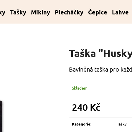
ky
Tašky
Mikiny
Plecháčky
Čepice
Lahve
Co potřebujete najít?
Taška "Husk
HLEDAT
Bavlněná taška pro každ
Doporučujeme
Skladem
240 Kč
Měrná
cena:
Kategorie
:
Tašky
KORÁLKOVÝ NÁRAMEK - MODRÝ
KORÁLKOVÝ NÁ