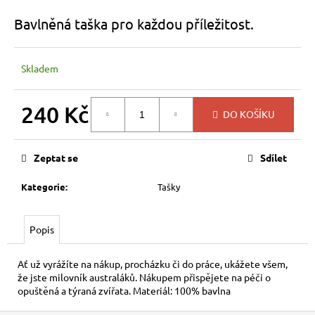
a
Bavlněná taška pro každou příležitost.
j
í
Skladem
t
?
240 Kč
DO KOŠÍKU
Měrná
cena:
Zeptat se
Sdílet
HLEDAT
Kategorie
:
Tašky
D
Popis
o
p
Ať už vyrážíte na nákup, procházku či do práce, ukážete všem,
o
že jste milovník australáků. Nákupem přispějete na péči o
r
opuštěná a týraná zvířata. Materiál: 100% bavlna
u