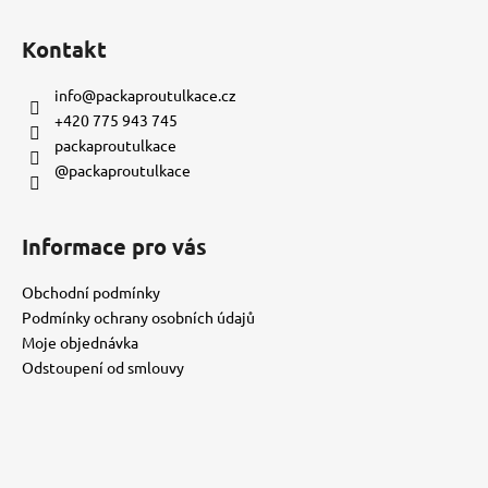
č
Z
u
á
Kontakt
j
p
e
a
info
@
packaproutulkace.cz
m
t
e
+420 775 943 745
í
packaproutulkace
@packaproutulkace
KORÁLKOVÝ
NÁRAMEK
-
LÁVOVÝ
Informace pro vás
150
Kč
Obchodní podmínky
Podmínky ochrany osobních údajů
Moje objednávka
Odstoupení od smlouvy