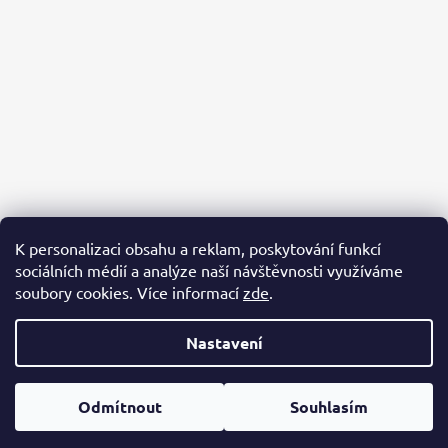
K personalizaci obsahu a reklam, poskytování funkcí
sociálních médií a analýze naší návštěvnosti využíváme
PACKA PRO ÚTULKÁČE
AZYL BUBÁČKOV
BĚŽÍME PRO ÚTULKÁČE
soubory cookies. Více informací
zde
.
Nastavení
Vytvořil Shoptet
Copyright 2026
Packa pro útulkáče
. Všechna práva vyhrazena.
Odmítnout
Souhlasím
Upravit nastavení cookies