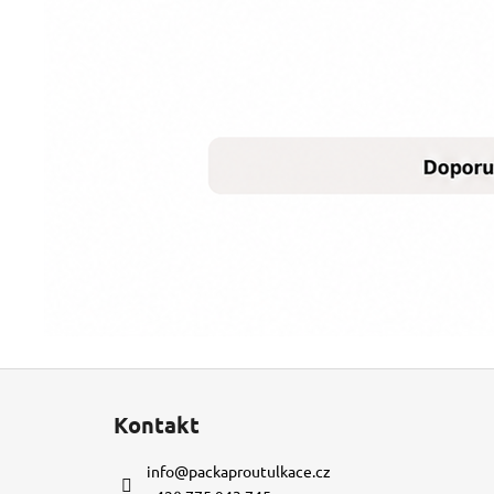
Z
á
Kontakt
p
a
info
@
packaproutulkace.cz