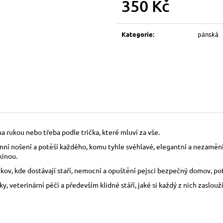
350 Kč
150 Kč
150 Kč
Měrná
cena:
Kategorie
:
pánská
a rukou nebo třeba podle trička, které mluví za vše.
í nošení a potěší každého, komu tyhle svéhlavé, elegantní a nezaměnite
kinou.
ov, kde dostávají staří, nemocní a opuštění pejsci bezpečný domov, pot
 veterinární péči a především klidné stáří, jaké si každý z nich zaslouží