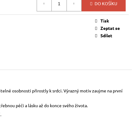
DO KOŠÍKU
Tisk
Zeptat se
Sdílet
lné osobnosti přirostly k srdci. Výrazný motiv zaujme na první
řebnou péči a lásku až do konce svého života.
.