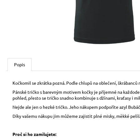
150 Kč
Popis
Kočkomil se zkrátka pozná. Podle chlupů na oblečení, škrábanců n
Pánské tričko s barevným motivem kočky je příjemné na každodenn
pohled, přesto se tričko snadno kombinuje s džínami, kraťasy i mi
Nejde ale jen o hezké tričko. Jeho nákupem podpoříte azyl Bubáčk
Díky vašemu nákupu jim můžeme zajistit plné misky, měkké pelíšky,
Proč si ho zamilujete: