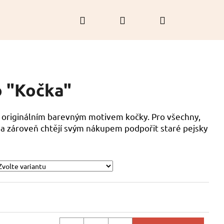
Hledat
Přihlášení
Nákupní
košík
o "Kočka"
 originálním barevným motivem kočky. Pro všechny,
ti a zároveň chtějí svým nákupem podpořit staré pejsky
RAMEK - LÁVOVÝ