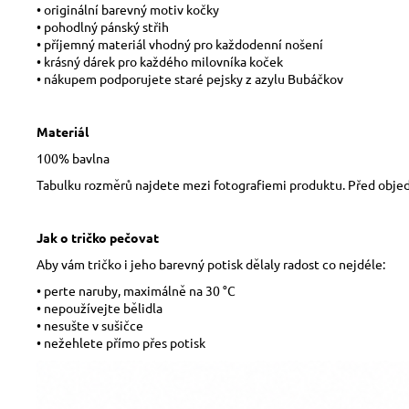
• originální barevný motiv kočky
• pohodlný pánský střih
• příjemný materiál vhodný pro každodenní nošení
• krásný dárek pro každého milovníka koček
• nákupem podporujete staré pejsky z azylu Bubáčkov
Materiál
100% bavlna
Tabulku rozměrů najdete mezi fotografiemi produktu. Před obje
Jak o tričko pečovat
Aby vám tričko i jeho barevný potisk dělaly radost co nejdéle:
• perte naruby, maximálně na 30 °C
• nepoužívejte bělidla
• nesušte v sušičce
• nežehlete přímo přes potisk