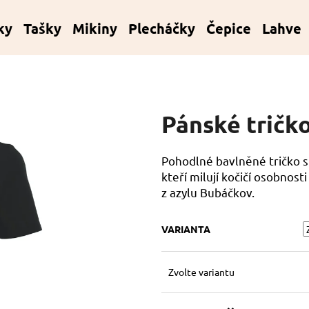
ky
Tašky
Mikiny
Plecháčky
Čepice
Lahve
Co potřebujete najít?
Pánské tričk
HLEDAT
Pohodlné bavlněné tričko s
kteří milují kočičí osobnos
Doporučujeme
z azylu Bubáčkov.
VARIANTA
Zvolte variantu
KORÁLKOVÝ NÁRAMEK - ČERVENÝ
KORÁLKOVÝ NÁ