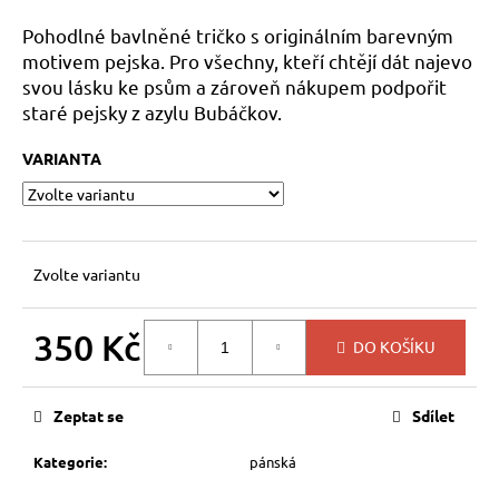
a
Pohodlné bavlněné tričko s originálním barevným
j
motivem pejska. Pro všechny, kteří chtějí dát najevo
í
svou lásku ke psům a zároveň nákupem podpořit
t
staré pejsky z azylu Bubáčkov.
?
VARIANTA
HLEDAT
Zvolte variantu
350 Kč
DO KOŠÍKU
D
Měrná
o
cena:
p
Zeptat se
Sdílet
o
r
Kategorie
:
pánská
u