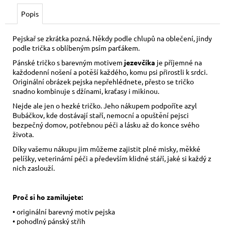
č
u
Popis
j
e
Pejskař se zkrátka pozná. Někdy podle chlupů na oblečení, jindy
m
podle trička s oblíbeným psím parťákem.
e
Pánské tričko s barevným motivem
jezevčíka
je příjemné na
každodenní nošení a potěší každého, komu psi přirostli k srdci.
Originální obrázek pejska nepřehlédnete, přesto se tričko
KORÁLKOVÝ
snadno kombinuje s džínami, kraťasy i mikinou.
NÁRAMEK
-
Nejde ale jen o hezké tričko. Jeho nákupem podpoříte azyl
ČERNÝ
Bubáčkov, kde dostávají staří, nemocní a opuštění pejsci
bezpečný domov, potřebnou péči a lásku až do konce svého
150
Kč
života.
Díky vašemu nákupu jim můžeme zajistit plné misky, měkké
pelíšky, veterinární péči a především klidné stáří, jaké si každý z
nich zaslouží.
Proč si ho zamilujete:
• originální barevný motiv pejska
• pohodlný pánský střih