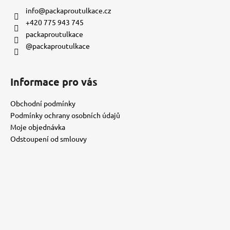
a
info
@
packaproutulkace.cz
t
+420 775 943 745
í
packaproutulkace
@packaproutulkace
Informace pro vás
Obchodní podmínky
Podmínky ochrany osobních údajů
Moje objednávka
Odstoupení od smlouvy