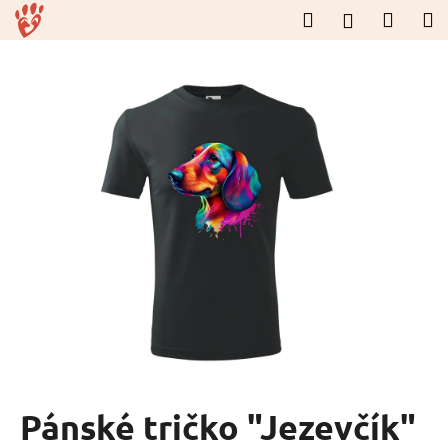
K
Přejít
Hledat
Nákup
M
Přihlášení
na
o
obsah
Zpět
Zpět
košík
š
í
C
k
o
p
o
t
ř
e
b
u
j
e
t
Pánské tričko "Jezevčík"
e
n