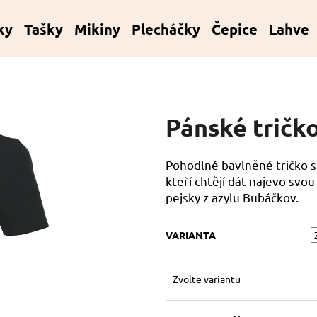
ky
Tašky
Mikiny
Plecháčky
Čepice
Lahve
Co potřebujete najít?
Pánské tričko
HLEDAT
Pohodlné bavlněné tričko s
kteří chtějí dát najevo sv
Doporučujeme
pejsky z azylu Bubáčkov.
VARIANTA
Zvolte variantu
KORÁLKOVÝ NÁRAMEK - ČERVENÝ
KORÁLKOVÝ NÁ