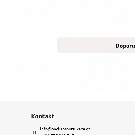
Z
á
Kontakt
p
a
info
@
packaproutulkace.cz