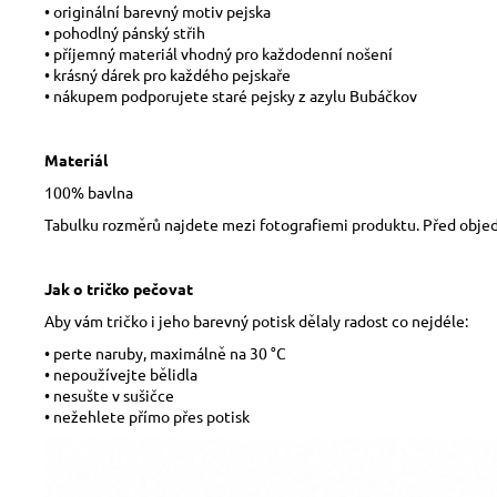
• originální barevný motiv pejska
• pohodlný pánský střih
• příjemný materiál vhodný pro každodenní nošení
• krásný dárek pro každého pejskaře
• nákupem podporujete staré pejsky z azylu Bubáčkov
Materiál
100% bavlna
Tabulku rozměrů najdete mezi fotografiemi produktu. Před obje
Jak o tričko pečovat
Aby vám tričko i jeho barevný potisk dělaly radost co nejdéle:
• perte naruby, maximálně na 30 °C
• nepoužívejte bělidla
• nesušte v sušičce
• nežehlete přímo přes potisk