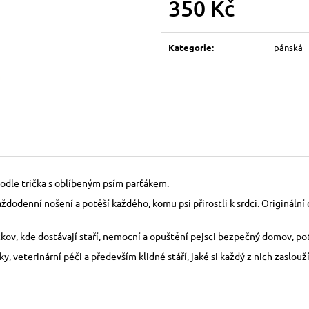
350 Kč
150 Kč
150 Kč
Měrná
cena:
Kategorie
:
pánská
podle trička s oblíbeným psím parťákem.
ždodenní nošení a potěší každého, komu psi přirostli k srdci. Origináln
ov, kde dostávají staří, nemocní a opuštění pejsci bezpečný domov, pot
 veterinární péči a především klidné stáří, jaké si každý z nich zaslouží