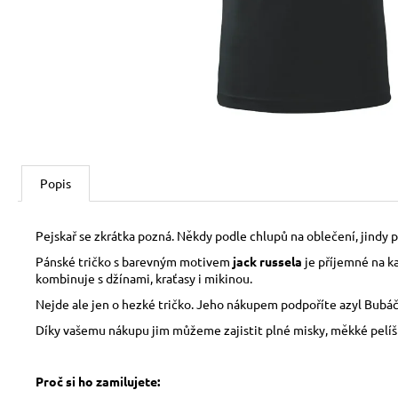
150 Kč
Popis
Pejskař se zkrátka pozná. Někdy podle chlupů na oblečení, jindy 
Pánské tričko s barevným motivem
jack russela
je příjemné na ka
kombinuje s džínami, kraťasy i mikinou.
Nejde ale jen o hezké tričko. Jeho nákupem podpoříte azyl Bubáčk
Díky vašemu nákupu jim můžeme zajistit plné misky, měkké pelíšky,
Proč si ho zamilujete: