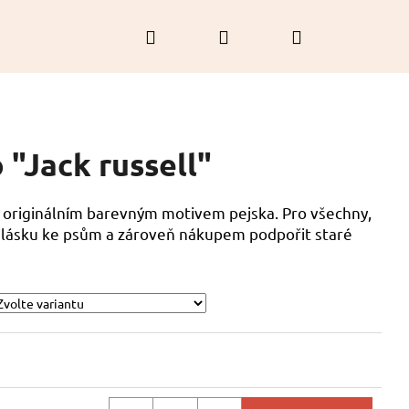
Hledat
Přihlášení
Nákupní
košík
 "Jack russell"
 originálním barevným motivem pejska. Pro všechny,
ou lásku ke psům a zároveň nákupem podpořit staré
RAMEK - LÁVOVÝ