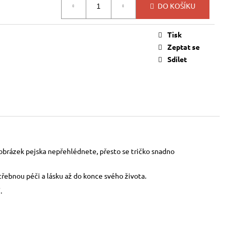
DO KOŠÍKU
Tisk
Zeptat se
Sdílet
í obrázek pejska nepřehlédnete, přesto se tričko snadno
řebnou péči a lásku až do konce svého života.
.