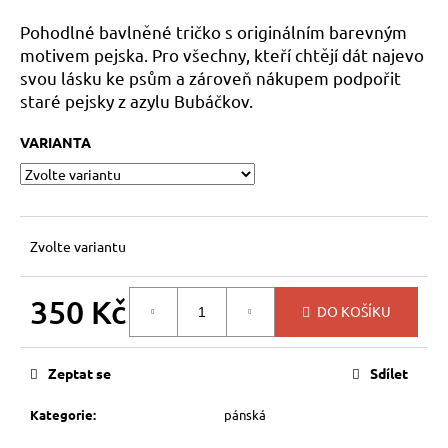
a
Pohodlné bavlněné tričko s originálním barevným
j
motivem pejska. Pro všechny, kteří chtějí dát najevo
í
svou lásku ke psům a zároveň nákupem podpořit
t
staré pejsky z azylu Bubáčkov.
?
VARIANTA
HLEDAT
Zvolte variantu
350 Kč
DO KOŠÍKU
D
Měrná
o
cena:
p
Zeptat se
Sdílet
o
r
Kategorie
:
pánská
u