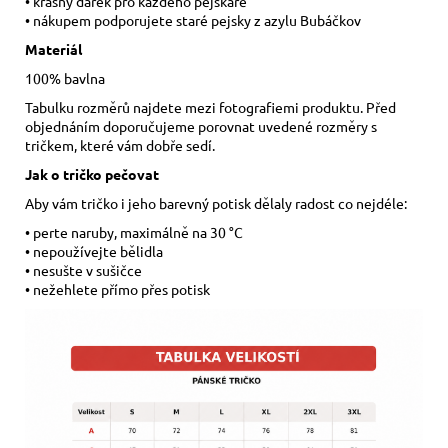
• krásný dárek pro každého pejskaře
• nákupem podporujete staré pejsky z azylu Bubáčkov
Materiál
100% bavlna
Tabulku rozměrů najdete mezi fotografiemi produktu. Před
objednáním doporučujeme porovnat uvedené rozměry s
tričkem, které vám dobře sedí.
Jak o tričko pečovat
Aby vám tričko i jeho barevný potisk dělaly radost co nejdéle:
• perte naruby, maximálně na 30 °C
• nepoužívejte bělidla
• nesušte v sušičce
• nežehlete přímo přes potisk