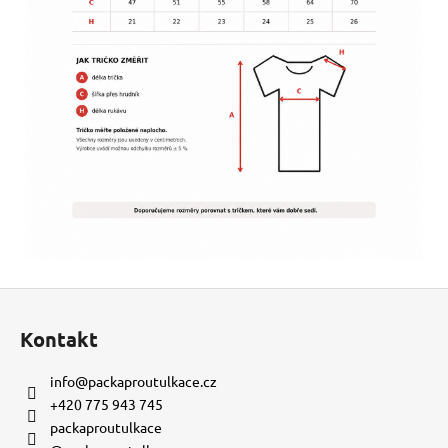
Z
á
Kontakt
p
a
info
@
packaproutulkace.cz
t
+420 775 943 745
í
packaproutulkace