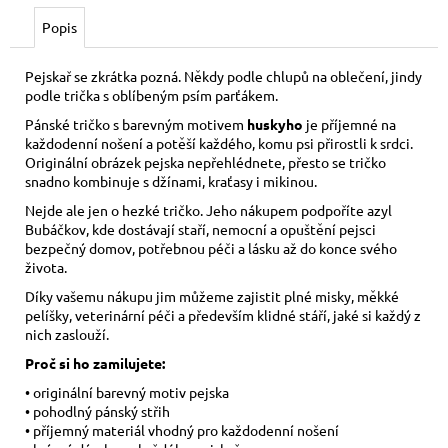
č
u
Popis
j
e
Pejskař se zkrátka pozná. Někdy podle chlupů na oblečení, jindy
m
podle trička s oblíbeným psím parťákem.
e
Pánské tričko s barevným motivem
huskyho
je příjemné na
každodenní nošení a potěší každého, komu psi přirostli k srdci.
Originální obrázek pejska nepřehlédnete, přesto se tričko
KORÁLKOVÝ
snadno kombinuje s džínami, kraťasy i mikinou.
NÁRAMEK
-
Nejde ale jen o hezké tričko. Jeho nákupem podpoříte azyl
TYRKYS
Bubáčkov, kde dostávají staří, nemocní a opuštění pejsci
bezpečný domov, potřebnou péči a lásku až do konce svého
150
Kč
života.
Díky vašemu nákupu jim můžeme zajistit plné misky, měkké
pelíšky, veterinární péči a především klidné stáří, jaké si každý z
nich zaslouží.
Proč si ho zamilujete:
• originální barevný motiv pejska
• pohodlný pánský střih
• příjemný materiál vhodný pro každodenní nošení