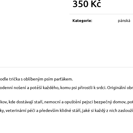
350 Kč
150 Kč
150 Kč
Měrná
cena:
Kategorie
:
pánská
podle trička s oblíbeným psím parťákem.
denní nošení a potěší každého, komu psi přirostli k srdci. Originální o
ov, kde dostávají staří, nemocní a opuštění pejsci bezpečný domov, pot
 veterinární péči a především klidné stáří, jaké si každý z nich zaslouží