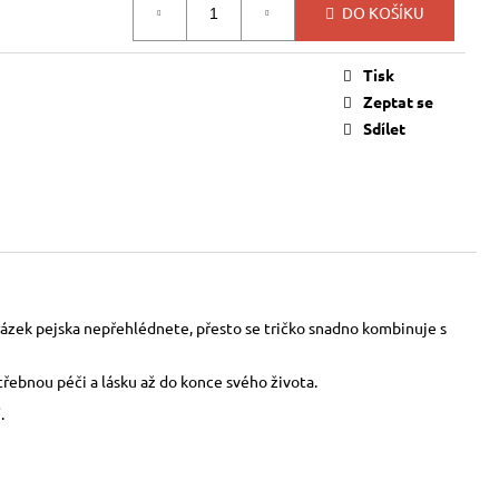
DO KOŠÍKU
Tisk
Zeptat se
Sdílet
brázek pejska nepřehlédnete, přesto se tričko snadno kombinuje s
řebnou péči a lásku až do konce svého života.
.