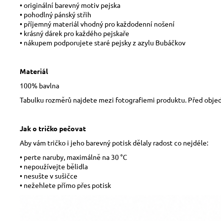
• originální barevný motiv pejska
• pohodlný pánský střih
• příjemný materiál vhodný pro každodenní nošení
• krásný dárek pro každého pejskaře
• nákupem podporujete staré pejsky z azylu Bubáčkov
Materiál
100% bavlna
Tabulku rozměrů najdete mezi fotografiemi produktu. Před obje
Jak o tričko pečovat
Aby vám tričko i jeho barevný potisk dělaly radost co nejdéle:
• perte naruby, maximálně na 30 °C
• nepoužívejte bělidla
• nesušte v sušičce
• nežehlete přímo přes potisk