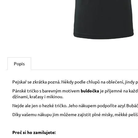
150 Kč
Popis
Pejskař se zkrátka pozná. Někdy podle chlupů na oblečení, jindy 
Pánské tričko s barevným motivem
buldočka
je příjemné na každo
džínami, kraťasy i mikinou.
Nejde ale jen o hezké tričko. Jeho nákupem podpoříte azyl Bubáčk
Díky vašemu nákupu jim můžeme zajistit plné misky, měkké pelíšky,
Proč si ho zamilujete: