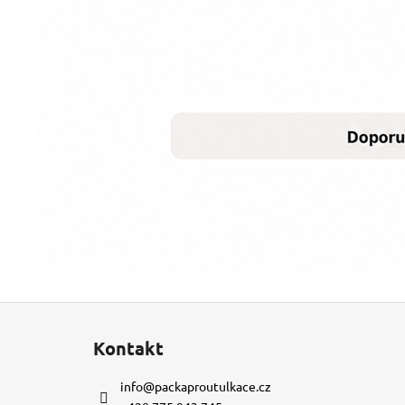
Z
á
Kontakt
p
a
info
@
packaproutulkace.cz