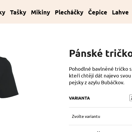
ky
Tašky
Mikiny
Plecháčky
Čepice
Lahve
Co potřebujete najít?
Pánské tričk
HLEDAT
Pohodlné bavlněné tričko s
kteří chtějí dát najevo sv
Doporučujeme
pejsky z azylu Bubáčkov.
VARIANTA
Zvolte variantu
KORÁLKOVÝ NÁRAMEK - ČERNÝ
KORÁLKOVÝ NÁ