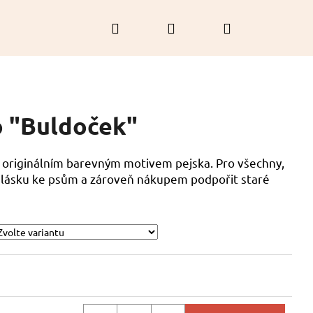
Hledat
Přihlášení
Nákupní
košík
o "Buldoček"
 originálním barevným motivem pejska. Pro všechny,
ou lásku ke psům a zároveň nákupem podpořit staré
RAMEK - MODRÝ