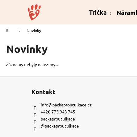
K
Přejít
na
o
Trička
Náram
obsah
Zpět
Zpět
š
do
do
í
Domů
Novinky
k
obchodu
obchodu
Novinky
Záznamy nebyly nalezeny...
Z
á
Kontakt
p
a
info
@
packaproutulkace.cz
t
+420 775 943 745
í
packaproutulkace
@packaproutulkace
KORÁLKOVÝ NÁRAMEK - ČERNÝ