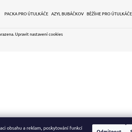
150 Kč
150 Kč
PACKA PRO ÚTULKÁČE
AZYL BUBÁČKOV
BĚŽÍME PRO ÚTULKÁČE
hrazena.
Upravit nastavení cookies
aci obsahu a reklam, poskytování funkcí
Odmítnout