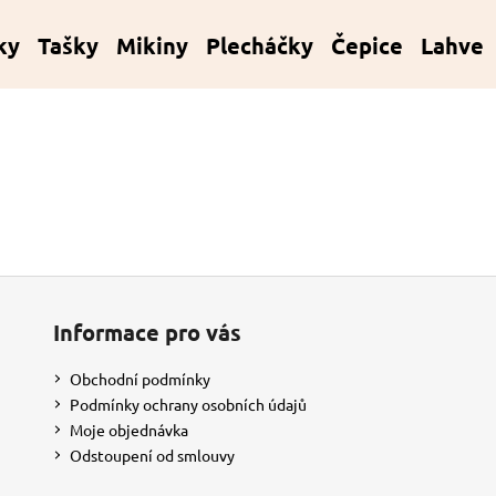
ky
Tašky
Mikiny
Plecháčky
Čepice
Lahve
Co potřebujete najít?
HLEDAT
Doporučujeme
Informace pro vás
Obchodní podmínky
Podmínky ochrany osobních údajů
Moje objednávka
Odstoupení od smlouvy
KORÁLKOVÝ NÁRAMEK - ČERVENÝ
KORÁLKOVÝ NÁR