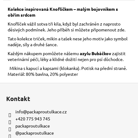
č
u
Kolekce inspirovaná Knoflíčkem – malým bojovníkem s
j
obřím srdcem
e
Knoflíček vážil sotva tři kila, když byl zachráněn z naprosto
m
děsivých podmínek. Jeho příběh si můžete připomenout
zde
.
e
Tato kolekce triček, mikin a tašek nese jeho motiv jako symbol
naděje, síly a druhé šance.
KORÁLKOVÝ
Každým nákupem pomůžete nášemu
azylu Bubáčkov
zajistit
NÁRAMEK
veterinární péči, léky a klidné dožití nejen pro psí důchodce.
-
LÁVOVÝ
Mikina s kapucí a kapsami (klokanka). Potisk na přední straně.
Materiál: 80% bavlna, 20% polyester
150
Kč
Z
á
Kontakt
p
a
info
@
packaproutulkace.cz
t
+420 775 943 745
í
packaproutulkace
@packaproutulkace