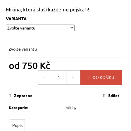
a
Mikina, která sluší každému pejskaři!
j
VARIANTA
í
t
?
Zvolte variantu
od
750 Kč
HLEDAT
Měrná
DO KOŠÍKU
cena:
D
Zeptat se
Sdílet
o
p
Kategorie
:
Mikiny
o
r
u
Popis