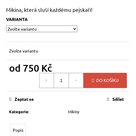
a
Mikina, která sluší každému pejskaři!
j
VARIANTA
í
t
?
Zvolte variantu
od
750 Kč
HLEDAT
Měrná
DO KOŠÍKU
cena:
D
Zeptat se
Sdílet
o
p
Kategorie
:
Mikiny
o
r
u
Popis