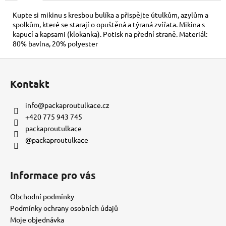
č
u
Kupte si mikinu s kresbou bulíka a přispějte útulkům, azylům a
j
spolkům, které se starají o opuštěná a týraná zvířata. Mikina s
e
kapucí a kapsami (klokanka). Potisk na přední straně. Materiál:
80% bavlna, 20% polyester
m
e
Z
á
Kontakt
KORÁLKOVÝ
p
NÁRAMEK
a
-
info
@
packaproutulkace.cz
ČERNÝ
t
+420 775 943 745
150
í
packaproutulkace
Kč
@packaproutulkace
Informace pro vás
Obchodní podmínky
Podmínky ochrany osobních údajů
Moje objednávka