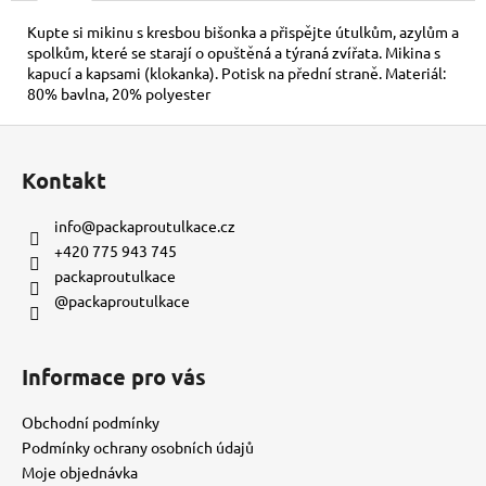
č
u
Kupte si mikinu s kresbou bišonka a přispějte útulkům, azylům a
j
spolkům, které se starají o opuštěná a týraná zvířata. Mikina s
e
kapucí a kapsami (klokanka). Potisk na přední straně. Materiál:
80% bavlna, 20% polyester
m
e
Z
á
Kontakt
KORÁLKOVÝ
p
NÁRAMEK
a
-
info
@
packaproutulkace.cz
ČERNÝ
t
+420 775 943 745
150
í
packaproutulkace
Kč
@packaproutulkace
Informace pro vás
Obchodní podmínky
Podmínky ochrany osobních údajů
Moje objednávka