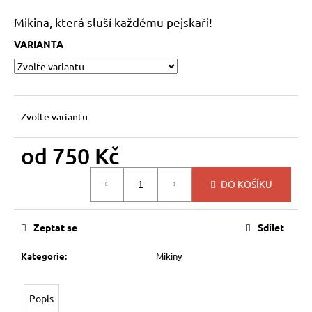
a
Mikina, která sluší každému pejskaři!
j
VARIANTA
í
t
?
Zvolte variantu
od
750 Kč
HLEDAT
Měrná
DO KOŠÍKU
cena:
D
Zeptat se
Sdílet
o
p
Kategorie
:
Mikiny
o
r
u
Popis