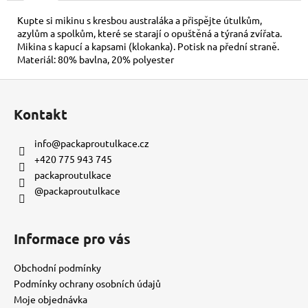
č
u
Kupte si mikinu s kresbou australáka a přispějte útulkům,
j
azylům a spolkům, které se starají o opuštěná a týraná zvířata.
e
Mikina s kapucí a kapsami (klokanka). Potisk na přední straně.
Materiál: 80% bavlna, 20% polyester
m
e
Z
á
Kontakt
KORÁLKOVÝ
p
NÁRAMEK
a
-
info
@
packaproutulkace.cz
MODRÝ
t
+420 775 943 745
150
í
packaproutulkace
Kč
@packaproutulkace
Informace pro vás
Obchodní podmínky
Podmínky ochrany osobních údajů
Moje objednávka