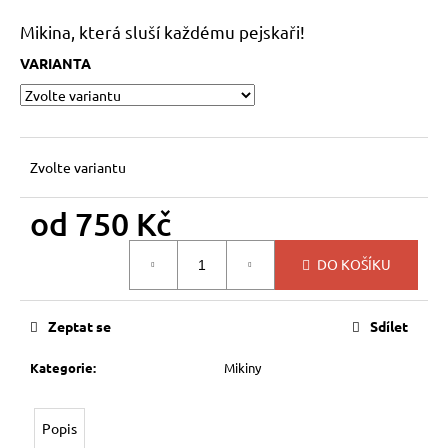
a
Mikina, která sluší každému pejskaři!
j
VARIANTA
í
t
?
Zvolte variantu
od
750 Kč
HLEDAT
Měrná
DO KOŠÍKU
cena:
D
Zeptat se
Sdílet
o
p
Kategorie
:
Mikiny
o
r
u
Popis