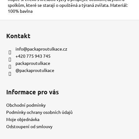
č
spolkům, které se starají o opuštěná a týraná zvířata. Materiál:
u
100% bavlna
j
e
Z
m
á
e
Kontakt
p
a
info
@
packaproutulkace.cz
KORÁLKOVÝ
t
+420 775 943 745
NÁRAMEK
í
packaproutulkace
-
ČERVENÝ
@packaproutulkace
150
Kč
Informace pro vás
Obchodní podmínky
Podmínky ochrany osobních údajů
Moje objednávka
Odstoupení od smlouvy