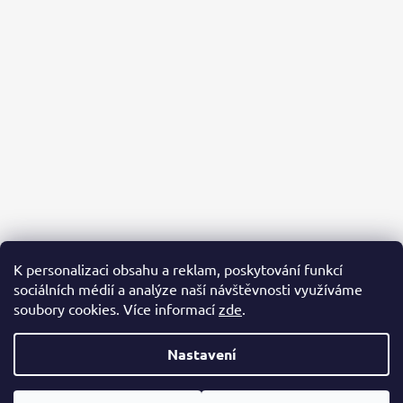
K personalizaci obsahu a reklam, poskytování funkcí
sociálních médií a analýze naší návštěvnosti využíváme
PACKA PRO ÚTULKÁČE
AZYL BUBÁČKOV
BĚŽÍME PRO ÚTULKÁČE
soubory cookies. Více informací
zde
.
Nastavení
Vytvořil Shoptet
Copyright 2026
Packa pro útulkáče
. Všechna práva vyhrazena.