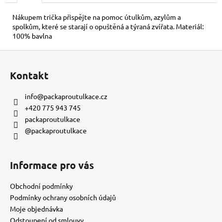
č
u
Nákupem trička přispějte na pomoc útulkům, azylům a
j
spolkům, které se starají o opuštěná a týraná zvířata. Materiál:
e
100% bavlna
m
Z
e
á
Kontakt
p
KORÁLKOVÝ
a
NÁRAMEK
info
@
packaproutulkace.cz
-
t
+420 775 943 745
MODRÝ
í
packaproutulkace
150
@packaproutulkace
Kč
Informace pro vás
Obchodní podmínky
Podmínky ochrany osobních údajů
Moje objednávka
Odstoupení od smlouvy