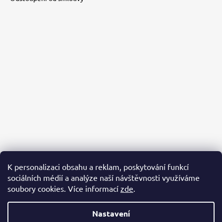
K personalizaci obsahu a reklam, poskytování funkcí
sociálních médií a analýze naší návštěvnosti využíváme
PACKA PRO ÚTULKÁČE
AZYL BUBÁČKOV
BĚŽÍME PRO ÚTULKÁČE
soubory cookies. Více informací
zde
.
Nastavení
Vytvořil Shoptet