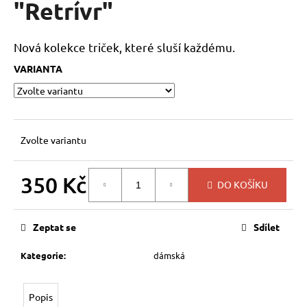
"Retrívr"
a
j
Nová kolekce triček, které sluší každému.
í
t
VARIANTA
?
Zvolte variantu
HLEDAT
350 Kč
DO KOŠÍKU
Měrná
cena:
D
Zeptat se
Sdílet
o
p
Kategorie
:
dámská
o
r
u
Popis