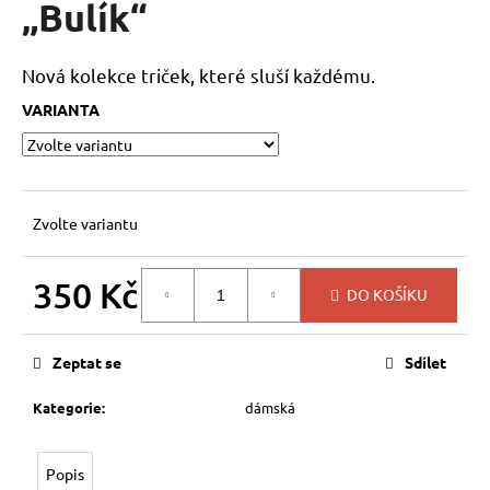
„Bulík“
a
j
Nová kolekce triček, které sluší každému.
í
t
VARIANTA
?
Zvolte variantu
HLEDAT
350 Kč
DO KOŠÍKU
Měrná
cena:
D
Zeptat se
Sdílet
o
p
Kategorie
:
dámská
o
r
u
Popis