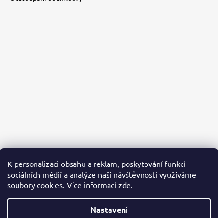
K personalizaci obsahu a reklam, poskytování funkcí
sociálních médií a analýze naší návštěvnosti využíváme
PACKA PRO ÚTULKÁČE
AZYL BUBÁČKOV
BĚŽÍME PRO ÚTULKÁČE
soubory cookies. Více informací
zde
.
Nastavení
Vytvořil Shoptet