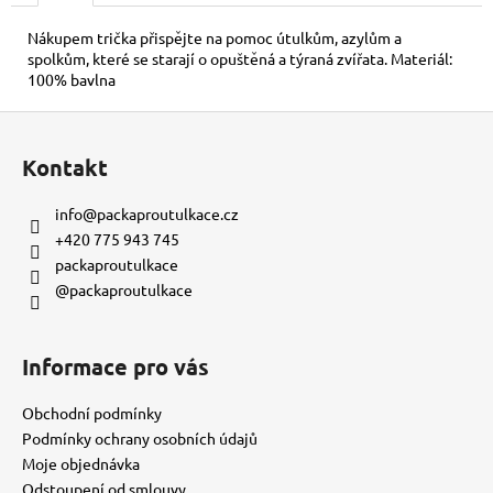
č
u
Nákupem trička přispějte na pomoc útulkům, azylům a
j
spolkům, které se starají o opuštěná a týraná zvířata. Materiál:
e
100% bavlna
m
Z
e
á
Kontakt
p
KORÁLKOVÝ
a
NÁRAMEK
info
@
packaproutulkace.cz
-
t
+420 775 943 745
MODRÝ
í
packaproutulkace
150
@packaproutulkace
Kč
Informace pro vás
Obchodní podmínky
Podmínky ochrany osobních údajů
Moje objednávka
Odstoupení od smlouvy